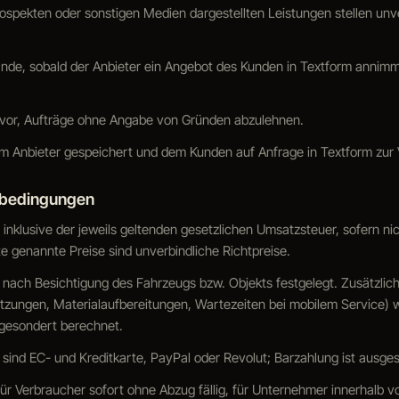
Prospekten oder sonstigen Medien dargestellten Leistungen stellen un
nde, sobald der Anbieter ein Angebot des Kunden in Textform annimm
h vor, Aufträge ohne Angabe von Gründen abzulehnen.
om Anbieter gespeichert und dem Kunden auf Anfrage in Textform zur V
sbedingungen
h inklusive der jeweils geltenden gesetzlichen Umsatzsteuer, sofern ni
e genannte Preise sind unverbindliche Richtpreise.
d nach Besichtigung des Fahrzeugs bzw. Objekts festgelegt. Zusätzlic
zungen, Materialaufbereitungen, Wartezeiten bei mobilem Service) 
 gesondert berechnet.
 sind EC- und Kreditkarte, PayPal oder Revolut; Barzahlung ist ausge
ür Verbraucher sofort ohne Abzug fällig, für Unternehmer innerhalb v