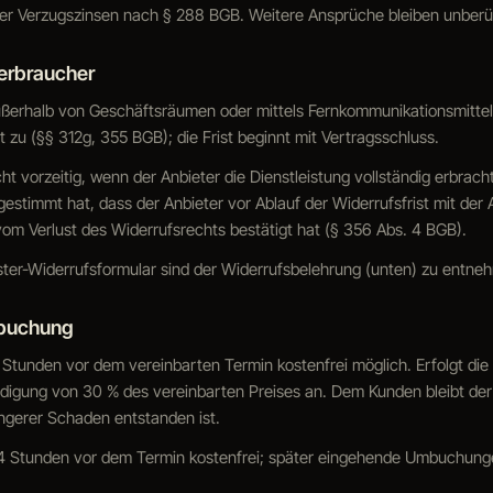
 er Verzugszinsen nach § 288 BGB. Weitere Ansprüche bleiben unberü
Verbraucher
außerhalb von Geschäftsräumen oder mittels Fernkommunikationsmitte
t zu (§§ 312g, 355 BGB); die Frist beginnt mit Vertragsschluss.
cht vorzeitig, wenn der Anbieter die Dienstleistung vollständig erbrac
estimmt hat, dass der Anbieter vor Ablauf der Widerrufsfrist mit der
om Verlust des Widerrufsrechts bestätigt hat (§ 356 Abs. 4 BGB).
ster-Widerrufsformular sind der Widerrufsbelehrung (unten) zu entne
mbuchung
 Stunden vor dem vereinbarten Termin kostenfrei möglich. Erfolgt die S
igung von 30 % des vereinbarten Preises an. Dem Kunden bleibt der
ingerer Schaden entstanden ist.
4 Stunden vor dem Termin kostenfrei; später eingehende Umbuchunge