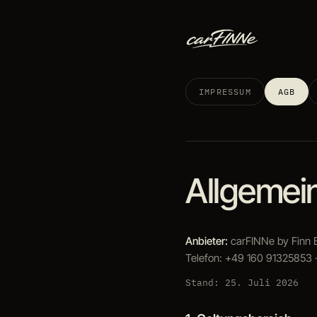
IMPRESSUM
AGB
Allgemei
Anbieter:
carFINNe by Finn B
Telefon: +49 160 91325853 ·
Stand: 25. Juli 2026