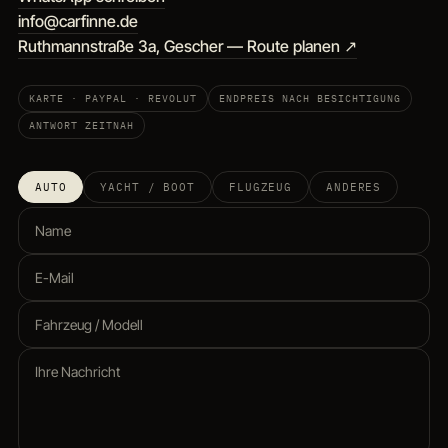
info@carfinne.de
Ruthmannstraße 3a, Gescher — Route planen ↗
KARTE · PAYPAL · REVOLUT
ENDPREIS NACH BESICHTIGUNG
ANTWORT ZEITNAH
AUTO
YACHT / BOOT
FLUGZEUG
ANDERES