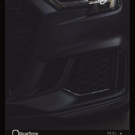
@carfinne
REEL ▶