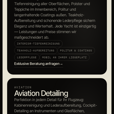
Tiefenreinigung aller Oberflächen, Polster und
Teppiche im Innenbereich, Politur und
langanhaltende Coatings außen. Teakholz-
Aufbereitung und schonende Lederpflege sichern
Eleganz und Werterhalt. Jede Yacht ist einzigartig
— Leistungen und Preise stimmen wir
maßgeschneidert ab.
INTERIOR-TIEFENREINIGUNG
TEAKHOLZ-AUFBEREITUNG
POLITUR & COATINGS
LEDERPFLEGE
MOBIL AN IHREM LIEGEPLATZ
Exklusive Beratung anfragen
→
AVIATION
Aviation Detailing
Perfektion in jedem Detail für Ihr Flugzeug:
Kabinenreinigung und Lederaufbereitung, Cockpit-
Detailing an Instrumenten und Glasflächen,