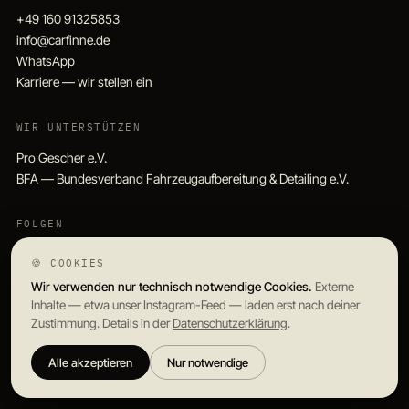
+49 160 91325853
info@carfinne.de
WhatsApp
Karriere — wir stellen ein
WIR UNTERSTÜTZEN
Pro Gescher e.V.
BFA — Bundesverband Fahrzeugaufbereitung & Detailing e.V.
FOLGEN
Instagram
🍪 COOKIES
TikTok
Wir verwenden nur technisch notwendige Cookies.
Externe
Facebook
Inhalte — etwa unser Instagram-Feed — laden erst nach deiner
Zustimmung. Details in der
Datenschutzerklärung
.
Alle akzeptieren
Nur notwendige