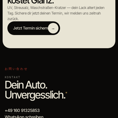
kostet Glanz.
UV, Streusalz, Waschstraßen-Kratzer — dein Lack altert jeden
Tag. Sichere dir jetzt deinen Termin, wir melden uns zeitnah
zurück.
Jetzt Termin sichern
→
お問い合わせ
KONTAKT
Dein Auto.
Unvergesslich.
*
+49 160 91325853
WhatsApp schreiben