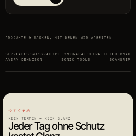
PRODUKTE & MARKEN, MIT DENEN WIR ARBEITEN
SERVFACES
SWISSVAX
XPEL
3M
ORACAL
ULTRAFIT
LEDERMAX
AVERY DENNISON
SONIC TOOLS
SCANGRIP
今すぐ予約
KEIN TERMIN — KEIN GLANZ
Jeder Tag ohne Schutz