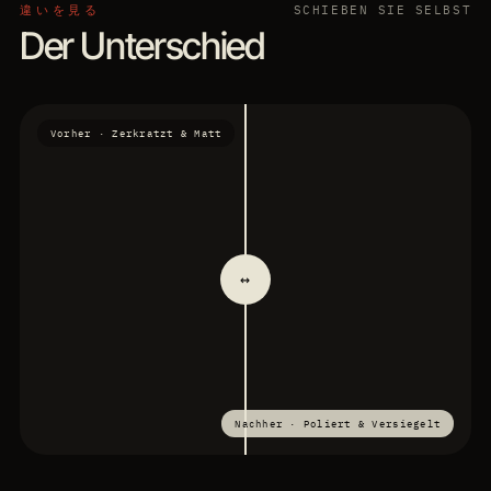
違いを見る
SCHIEBEN SIE SELBST
für Fahrzeuge mit exklusiver Innenausstattung. Mit
NAHEZU UNSICHTBAR
IDEAL FÜR NEUWAGEN
Der Unterschied
spezialisierten Produkten von Ledermax und Swissvax.
KOMBINIERBAR MIT KERAMIK
REINIGUNG
PFLEGE & VERSIEGELUNG
INSTANDSETZUNG
Termin anfragen
→
PRODUKTE: LEDERMAX
Termin anfragen
→
Vorher · Zerkratzt & Matt
↔
Nachher · Poliert & Versiegelt