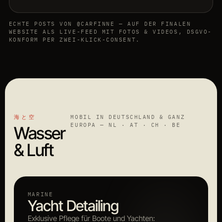
ECHTE POSTS VON @CARFINNE — AUF DER FINALEN
WEBSITE ALS LIVE-FEED MIT FOTOS & VIDEOS, DSGVO-
KONFORM PER ZWEI-KLICK-CONSENT.
海と空
MOBIL IN DEUTSCHLAND & GANZ
EUROPA — NL · AT · CH · BE
Wasser
& Luft
MARINE
Yacht Detailing
Exklusive Pflege für Boote und Yachten: