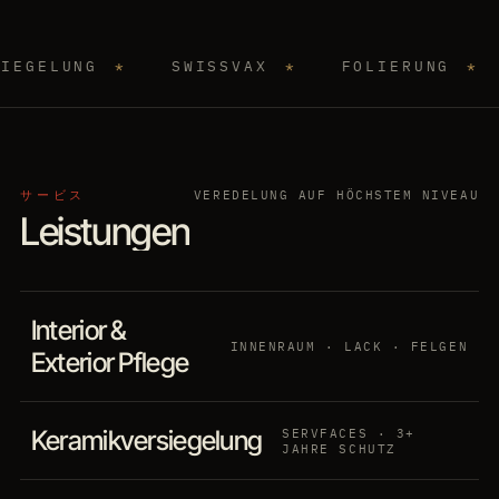
職
人
技
Leistungen
Pakete
EN
Termin
SHOKUNIN SPIRIT
G
*
SWISSVAX
*
FOLIERUNG
*
完璧主
サービス
VEREDELUNG AUF HÖCHSTEM NIVEAU
Leistungen
Interior &
INNENRAUM · LACK · FELGEN
Exterior Pflege
Fachgerechte Aufbereitung für Innenraum und Exterieur —
Keramikversiegelung
SERVFACES · 3+
von der Tiefenreinigung der Sitze, Teppiche und Kunststoffe
JAHRE SCHUTZ
bis zur Lackaufbereitung und Felgenpflege. Der
Eine unsichtbare Schutzschicht gegen Umwelteinflüsse, UV-
Leistungsumfang wird individuell auf Zustand und