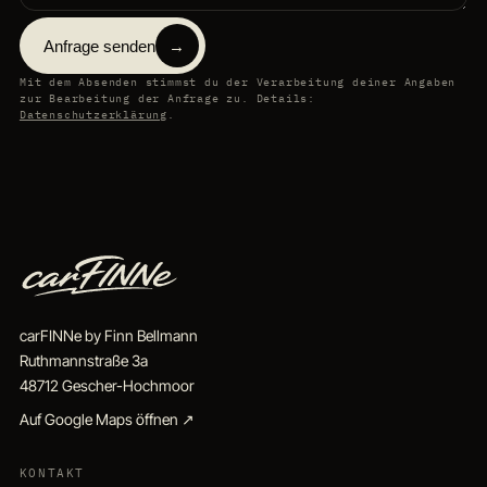
Anfrage senden
→
Mit dem Absenden stimmst du der Verarbeitung deiner Angaben
zur Bearbeitung der Anfrage zu. Details:
Datenschutzerklärung
.
carFINNe by Finn Bellmann
Ruthmannstraße 3a
48712 Gescher-Hochmoor
Auf Google Maps öffnen ↗
KONTAKT