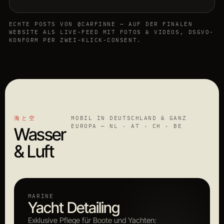
ECHTE POSTS VON @CARFINNE — AUF DER FINALEN
WEBSITE ALS LIVE-FEED MIT FOTOS & VIDEOS, DSGVO-
KONFORM PER ZWEI-KLICK-CONSENT.
海と空
MOBIL IN DEUTSCHLAND & GANZ
EUROPA — NL · AT · CH · BE
Wasser
& Luft
MARINE
Yacht Detailing
Exklusive Pflege für Boote und Yachten: