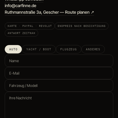
info@carfinne.de
Ruthmannstraße 3a, Gescher — Route planen ↗
KARTE · PAYPAL · REVOLUT
ENDPREIS NACH BESICHTIGUNG
ANTWORT ZEITNAH
AUTO
YACHT / BOOT
FLUGZEUG
ANDERES