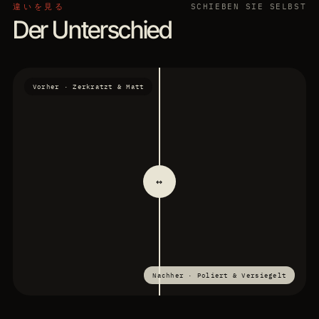
違いを見る
SCHIEBEN SIE SELBST
für Fahrzeuge mit exklusiver Innenausstattung. Mit
NAHEZU UNSICHTBAR
IDEAL FÜR NEUWAGEN
Der Unterschied
spezialisierten Produkten von Ledermax und Swissvax.
KOMBINIERBAR MIT KERAMIK
REINIGUNG
PFLEGE & VERSIEGELUNG
INSTANDSETZUNG
Termin anfragen
→
PRODUKTE: LEDERMAX
Termin anfragen
→
Vorher · Zerkratzt & Matt
↔
Nachher · Poliert & Versiegelt