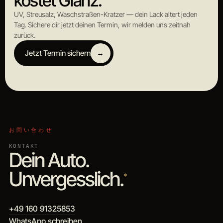
kostet Glanz.
UV, Streusalz, Waschstraßen-Kratzer — dein Lack altert jeden
Tag. Sichere dir jetzt deinen Termin, wir melden uns zeitnah
zurück.
Jetzt Termin sichern
→
お問い合わせ
KONTAKT
Dein Auto.
Unvergesslich.
*
+49 160 91325853
WhatsApp schreiben