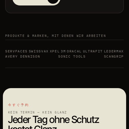
PRODUKTE & MARKEN, MIT DENEN WIR ARBEITEN
SERVFACES
SWISSVAX
XPEL
3M
ORACAL
ULTRAFIT
LEDERMAX
AVERY DENNISON
SONIC TOOLS
SCANGRIP
今すぐ予約
KEIN TERMIN — KEIN GLANZ
Jeder Tag ohne Schutz