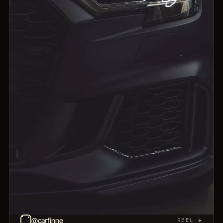
@carfinne
REEL ▶