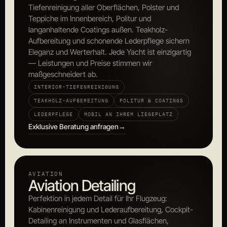
Tiefenreinigung aller Oberflächen, Polster und
Teppiche im Innenbereich, Politur und
langanhaltende Coatings außen. Teakholz-
Aufbereitung und schonende Lederpflege sichern
Eleganz und Werterhalt. Jede Yacht ist einzigartig
— Leistungen und Preise stimmen wir
maßgeschneidert ab.
INTERIOR-TIEFENREINIGUNG
TEAKHOLZ-AUFBEREITUNG
POLITUR & COATINGS
LEDERPFLEGE
MOBIL AN IHREM LIEGEPLATZ
Exklusive Beratung anfragen
→
AVIATION
Aviation Detailing
Perfektion in jedem Detail für Ihr Flugzeug:
Kabinenreinigung und Lederaufbereitung, Cockpit-
Detailing an Instrumenten und Glasflächen,