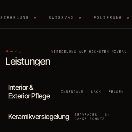
職
人
技
Leistungen
Pakete
EN
Termin
SHOKUNIN SPIRIT
G
*
SWISSVAX
*
FOLIERUNG
*
完璧主義
サービス
VEREDELUNG AUF HÖCHSTEM NIVEAU
Leistungen
Interior &
INNENRAUM · LACK · FELGEN
Exterior Pflege
Fachgerechte Aufbereitung für Innenraum und Exterieur —
Keramikversiegelung
SERVFACES · 3+
von der Tiefenreinigung der Sitze, Teppiche und Kunststoffe
JAHRE SCHUTZ
bis zur Lackaufbereitung und Felgenpflege. Der
Eine unsichtbare Schutzschicht gegen Umwelteinflüsse, UV-
Leistungsumfang wird individuell auf Zustand und