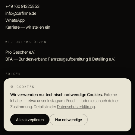
+49 160 91325853
info@carfinne.de
WhatsApp
Karriere — wir stellen ein
WIR UNTERSTÜTZEN
Pro Gescher e.V.
BFA — Bundesverband Fahrzeugaufbereitung & Detailing e.V.
FOLGEN
Instagram
🍪 COOKIES
TikTok
Wir verwenden nur technisch notwendige Cookies.
Externe
Facebook
Inhalte — etwa unser Instagram-Feed — laden erst nach deiner
Zustimmung. Details in der
Datenschutzerklärung
.
Alle akzeptieren
Nur notwendige