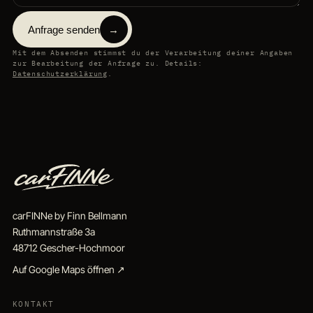
Anfrage senden
→
Mit dem Absenden stimmst du der Verarbeitung deiner Angaben
zur Bearbeitung der Anfrage zu. Details:
Datenschutzerklärung
.
carFINNe by Finn Bellmann
Ruthmannstraße 3a
48712 Gescher-Hochmoor
Auf Google Maps öffnen ↗
KONTAKT